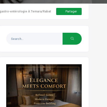
Partager
n gastro-entérologie À Temara/Rabat