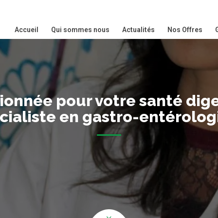
Accueil
Qui sommes nous
Actualités
Nos Offres
onnée pour votre santé diges
écialiste en gastro-entérol