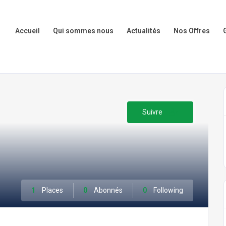
Accueil
Qui sommes nous
Actualités
Nos Offres
Suivre
1
Places
0
Abonnés
0
Following