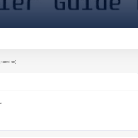
xpansion)
E