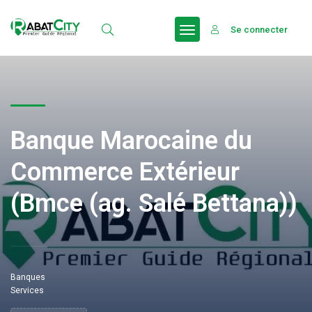
Se connecter
Banque Marocaine du
Commerce Extérieur
(Bmce (ag. Salé Bettana))
Banques
Services