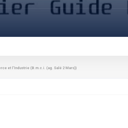
 et l’Industrie (B.m.c.i. (ag. Salé 2 Mars))