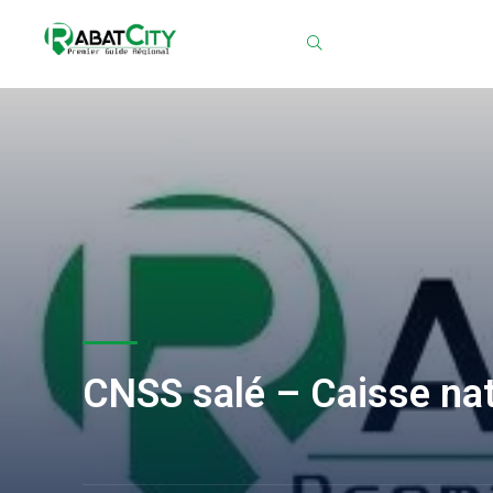
Chercher
CNSS salé – Caisse nat