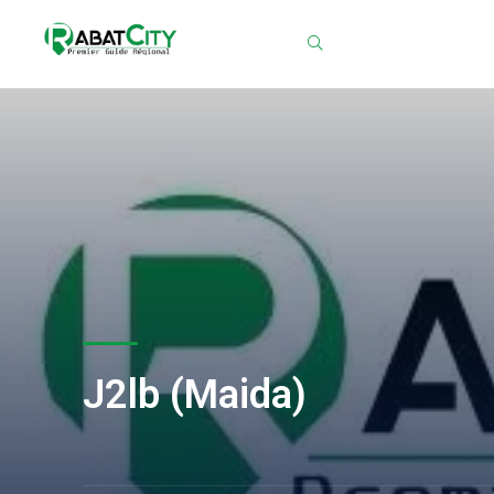
Chercher
J2lb (Maida)