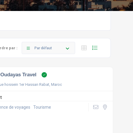
rdre par :
Par défaut
 Oudayas Travel
rue hossein 1er Hassan Rabat, Maroc
t
nce de voyages
Tourisme