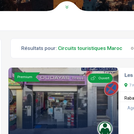
Résultats pour:
Circuits touristiques Maroc
O
Les
Premium
Ouvert
7 
Raba
Age