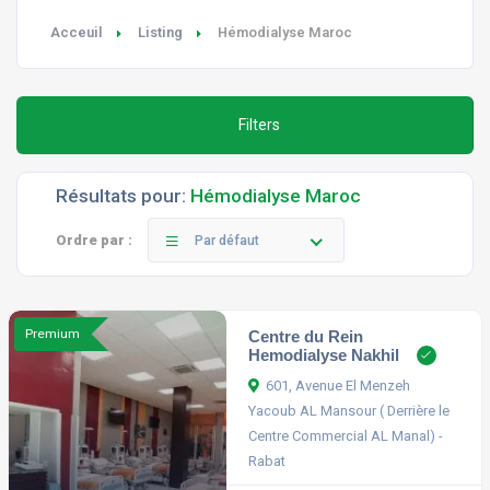
Acceuil
Listing
Hémodialyse Maroc
Filters
Résultats pour:
Hémodialyse Maroc
Ordre par :
Par défaut
Premium
Centre du Rein
Hemodialyse Nakhil
601, Avenue El Menzeh
Yacoub AL Mansour ( Derrière le
Centre Commercial AL Manal) -
Rabat