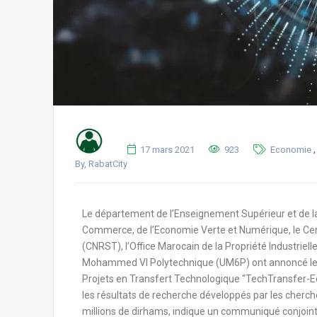
17 mars 2021
923
Economie
By, RabatCity
Le département de l’Enseignement Supérieur et de la R
Commerce, de l’Economie Verte et Numérique, le Cent
(CNRST), l’Office Marocain de la Propriété Industriel
Mohammed VI Polytechnique (UM6P) ont annoncé le l
Projets en Transfert Technologique “TechTransfer-Edi
les résultats de recherche développés par les cherc
millions de dirhams, indique un communiqué conjoint 