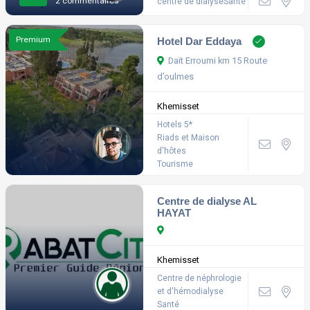
2 commentaires
centre de dialyse
Santé
Premium
Hotel Dar Eddaya
Daït Erroumi km 15 Route
d’oulmes
Khemisset
Hotels 5*
Riads et Maison
d'hôtes
Tourisme
Centre de dialyse AL
HAYAT
Khemisset
Centre de néphrologie
et d'hémodialyse
Santé