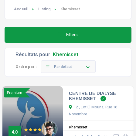
Acceuil
Listing
Khemisset
Filters
Résultats pour:
Khemisset
Ordre par :
Par défaut
Premium
CENTRE DE DIALYSE
KHEMISSET
12 , Lot El Mouna, Rue 16
Novembre
Khemisset
4.0